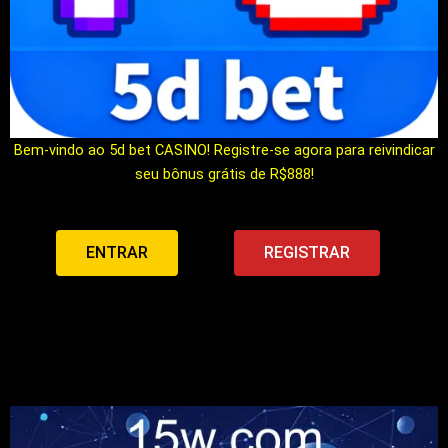
Bem-vindo ao 5d bet CASINO! Registre-se agora para reivindicar
seu bônus grátis de R$888!
ENTRAR
REGISTRAR