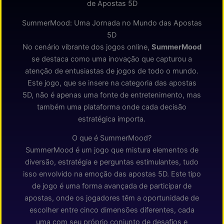
de Apostas 5D
SummerMood: Uma Jornada no Mundo das Apostas
5D
No cenário vibrante dos jogos online,
SummerMood
se destaca como uma inovação que capturou a
atenção de entusiastas de jogos de todo o mundo.
Este jogo, que se insere na categoria das apostas
5D, não é apenas uma fonte de entretenimento, mas
também uma plataforma onde cada decisão
estratégica importa.
O que é SummerMood?
SummerMood é um jogo que mistura elementos de
diversão, estratégia e perguntas estimulantes, tudo
isso envolvido na emoção das apostas 5D. Este tipo
de jogo é uma forma avançada de participar de
apostas, onde os jogadores têm a oportunidade de
escolher entre cinco dimensões diferentes, cada
uma com seu próprio conjunto de desafios e