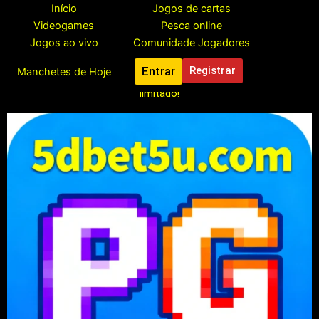
Pular
Início
Jogos de cartas
para
Videogames
Pesca online
o
Jogos ao vivo
Comunidade Jogadores
conteúdo
Entrar
Registrar
Manchetes de Hoje
Registre-se para reivindicar seu bônus grátis de R$888, tempo
limitado!