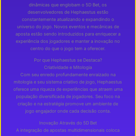
dinâmicas que englobam o 5D Bet, os
desenvolvedores de Hephaestus estão
constantemente atualizando e expandindo o
universo do jogo. Novos eventos e mecânicas de
aposta estão sendo introduzidos para enriquecer a
experiência dos jogadores e manter a inovação no
centro do que o jogo tem a oferecer.
Por que Hephaestus se Destaca?
Criatividade e Mitologia
Com seu enredo profundamente enraizado na
mitologia e seu sistema criativo de jogo, Hephaestus
oferece uma riqueza de experiências que atraem uma
população diversificada de jogadores. Seu foco na
criação e na estratégia promove um ambiente de
jogo engajador onde cada decisão conta.
Inovação Através do 5D Bet
A integração de apostas multidimensionais coloca