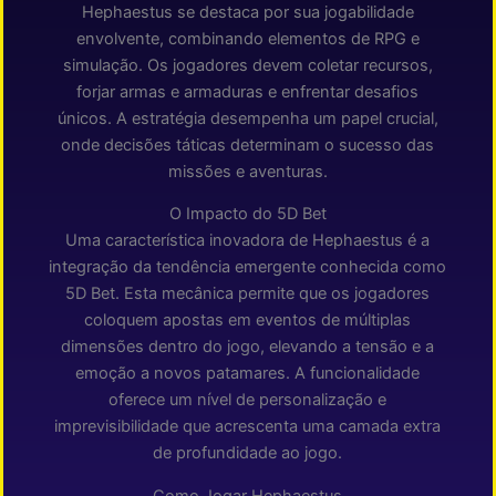
Hephaestus se destaca por sua jogabilidade
envolvente, combinando elementos de RPG e
simulação. Os jogadores devem coletar recursos,
forjar armas e armaduras e enfrentar desafios
únicos. A estratégia desempenha um papel crucial,
onde decisões táticas determinam o sucesso das
missões e aventuras.
O Impacto do 5D Bet
Uma característica inovadora de Hephaestus é a
integração da tendência emergente conhecida como
5D Bet. Esta mecânica permite que os jogadores
coloquem apostas em eventos de múltiplas
dimensões dentro do jogo, elevando a tensão e a
emoção a novos patamares. A funcionalidade
oferece um nível de personalização e
imprevisibilidade que acrescenta uma camada extra
de profundidade ao jogo.