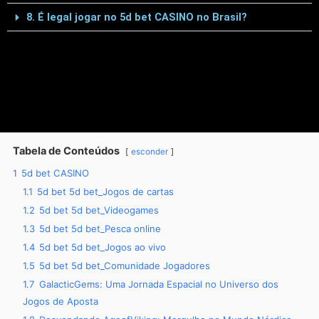
8. É legal jogar no 5d bet CASINO no Brasil?
Tabela de Conteúdos
esconder
1
5d bet CASINO
1.1
5d bet 5d bet_Jogos de cartas
1.2
5d bet 5d bet_Videogames
1.3
5d bet 5d bet_Pesca online
1.4
5d bet 5d bet_Jogos ao vivo
1.5
5d bet 5d bet_Comunidade Jogadores
1.7
GalacticGems: Uma Jornada Espacial no Universo dos
Jogos de Aposta