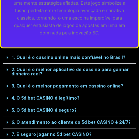
uma mente estratégica afiadas. Este jogo simboliza a
fusão perfeita entre tecnologia avançada e narrativa
clássica, tornando-o uma escolha imperdível para
qualquer entusiasta de jogos de apostas em uma era
dominada pela inovação 5D.
1. Qual é o cassino online mais confiável no Brasil?
2. Qual é o melhor aplicativo de cassino para ganhar
dinheiro real?
3. Qual é o melhor pagamento em cassino online?
4. O 5d bet CASINO é legítimo?
5. O 5d bet CASINO é seguro?
6. O atendimento ao cliente do 5d bet CASINO é 24/7?
7. É seguro jogar no 5d bet CASINO?