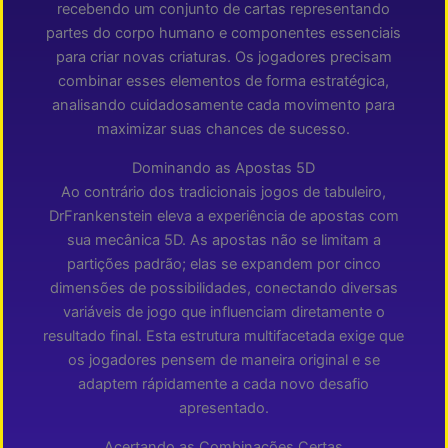
recebendo um conjunto de cartas representando
partes do corpo humano e componentes essenciais
para criar novas criaturas. Os jogadores precisam
combinar esses elementos de forma estratégica,
analisando cuidadosamente cada movimento para
maximizar suas chances de sucesso.
Dominando as Apostas 5D
Ao contrário dos tradicionais jogos de tabuleiro,
DrFrankenstein eleva a experiência de apostas com
sua mecânica 5D. As apostas não se limitam a
partições padrão; elas se expandem por cinco
dimensões de possibilidades, conectando diversas
variáveis de jogo que influenciam diretamente o
resultado final. Esta estrutura multifacetada exige que
os jogadores pensem de maneira original e se
adaptem rápidamente a cada novo desafio
apresentado.
Acertando as Combinações Certas