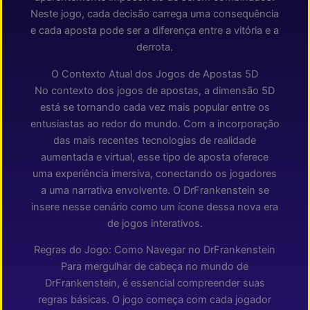
Neste jogo, cada decisão carrega uma consequência
e cada aposta pode ser a diferença entre a vitória e a
derrota.
O Contexto Atual dos Jogos de Apostas 5D
No contexto dos jogos de apostas, a dimensão 5D
está se tornando cada vez mais popular entre os
entusiastas ao redor do mundo. Com a incorporação
das mais recentes tecnologias de realidade
aumentada e virtual, esse tipo de aposta oferece
uma experiência imersiva, conectando os jogadores
a uma narrativa envolvente. O DrFrankenstein se
insere nesse cenário como um ícone dessa nova era
de jogos interativos.
Regras do Jogo: Como Navegar no DrFrankenstein
Para mergulhar de cabeça no mundo de
DrFrankenstein, é essencial compreender suas
regras básicas. O jogo começa com cada jogador