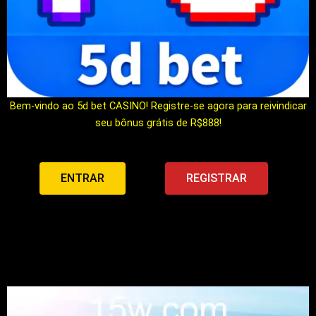
Bem-vindo ao 5d bet CASINO! Registre-se agora para reivindicar
seu bônus grátis de R$888!
ENTRAR
REGISTRAR