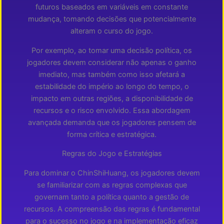
futuros baseados em variáveis em constante
mudança, tomando decisões que potencialmente
alteram o curso do jogo.
Por exemplo, ao tomar uma decisão política, os
jogadores devem considerar não apenas o ganho
imediato, mas também como isso afetará a
estabilidade do império ao longo do tempo, o
impacto em outras regiões, a disponibilidade de
recursos e o risco envolvido. Essa abordagem
avançada demanda que os jogadores pensem de
forma crítica e estratégica.
Regras do Jogo e Estratégias
Para dominar o ChinShiHuang, os jogadores devem
se familiarizar com as regras complexas que
governam tanto a política quanto a gestão de
recursos. A compreensão das regras é fundamental
para o sucesso no jogo e na implementação eficaz