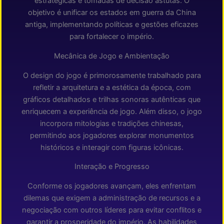
estratégicas e tomadas de decisão astutas. O
objetivo é unificar os estados em guerra da China
antiga, implementando políticas e gestões eficazes
para fortalecer o império.
Mecânica de Jogo e Ambientação
O design do jogo é primorosamente trabalhado para
refletir a arquitetura e a estética da época, com
gráficos detalhados e trilhas sonoras autênticas que
enriquecem a experiência de jogo. Além disso, o jogo
incorpora mitologias e tradições chinesas,
permitindo aos jogadores explorar monumentos
históricos e interagir com figuras icônicas.
Interação e Progresso
Conforme os jogadores avançam, eles enfrentam
dilemas que exigem a administração de recursos e a
negociação com outros líderes para evitar conflitos e
garantir a prosperidade do império. As habilidades